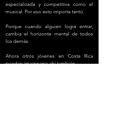
especializada y competitiva como el 
musical. Por eso esto importa tanto.
Porque cuando alguien logra entrar, 
cambia el horizonte mental de todos 
los demás.
Ahora otros jóvenes en Costa Rica 
pueden imaginarse ahí también.
Y quizá eso sea lo más emocionante de 
todo. Que este momento no parece un 
accidente aislado. Parece el inicio de 
algo. Un movimiento. Una generación 
que ya no piensa el teatro musical 
costarricense como un hobby elegante, 
sino como una posibilidad artística real.
La gran incógnita es hasta dónde 
puede llegar. ¿Cuándo van a confiar 