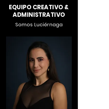
EQUIPO CREATIVO &
ADMINISTRATIVO
Somos Luciérnaga
Directora Ejecutiva
Actriz, cantante y bailarina graduada del
Royal Central School of Speech and
Drama en Londres. Ha interpretado
roles como Roxie (Chicago el Musical),
Maria (West Side Story) y Sally Bowles
(Cabaret), por el cual fue galardonada
con el Premio Nacional de Teatro.
También ha participado en varios
proyectos cinematográficos de
directores como Daniel Moreno y Miguel
Gómez.