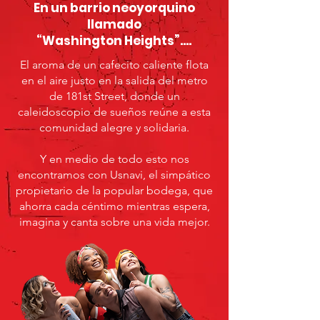
En un barrio neoyorquino
llamado
“Washington Heights”....
El aroma de un cafecito caliente flota
en el aire justo en la salida del metro
de 181st Street, donde un
caleidoscopio de sueños reúne a esta
comunidad alegre y solidaria.
Y en medio de todo esto nos
encontramos con Usnavi, el simpático
propietario de la popular bodega, que
ahorra cada céntimo mientras espera,
imagina y canta sobre una vida mejor.