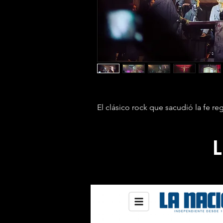
El clásico rock que sacudió la fe r