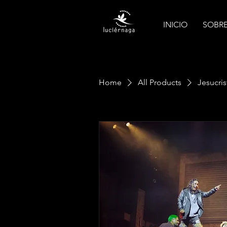
INICIO
SOBR
Home
All Products
Jesucris