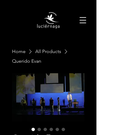
Home
All Products
Querido Evan